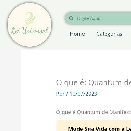
Ir
para
Pesquisar
Pesquisar
o
conteúdo
Home
Categorias
O que é: Quantum de
Por
/
10/07/2023
O que é Quantum de Manifest
Mude Sua Vida com a Le