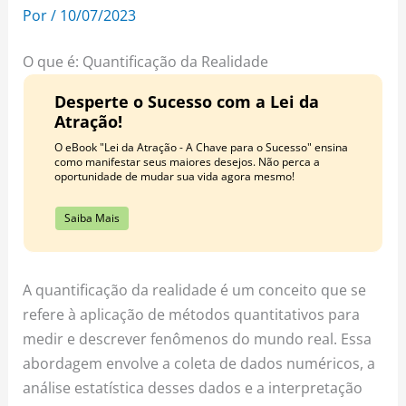
o
r
e
Por
/
10/07/2023
k
a
s
m
t
O que é: Quantificação da Realidade
Desperte o Sucesso com a Lei da
Atração!
O eBook "Lei da Atração - A Chave para o Sucesso" ensina
como manifestar seus maiores desejos. Não perca a
oportunidade de mudar sua vida agora mesmo!
Saiba Mais
A quantificação da realidade é um conceito que se
refere à aplicação de métodos quantitativos para
medir e descrever fenômenos do mundo real. Essa
abordagem envolve a coleta de dados numéricos, a
análise estatística desses dados e a interpretação