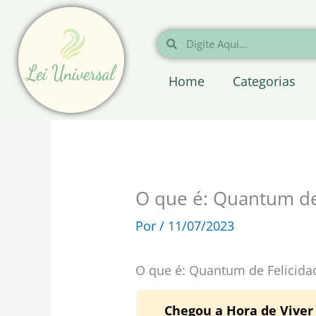
Ir
para
Pesquisar
Pesquisar
o
conteúdo
Home
Categorias
O que é: Quantum de
Por
/
11/07/2023
O que é: Quantum de Felicida
Chegou a Hora de Viver