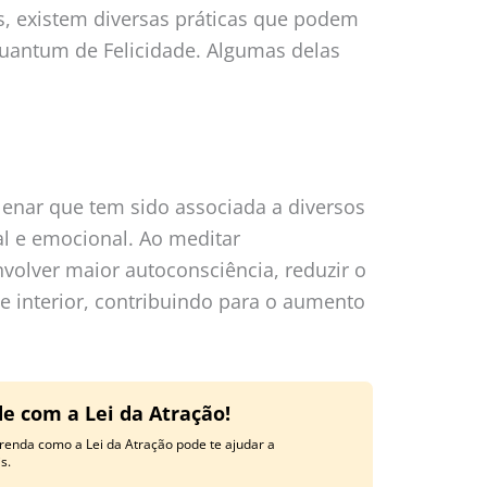
, existem diversas práticas que podem
Quantum de Felicidade. Algumas delas
lenar que tem sido associada a diversos
al e emocional. Ao meditar
olver maior autoconsciência, reduzir o
de interior, contribuindo para o aumento
e com a Lei da Atração!
renda como a Lei da Atração pode te ajudar a
s.