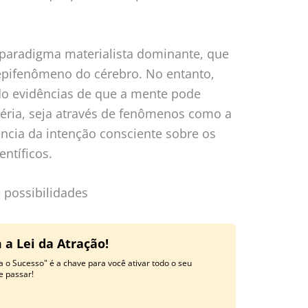
 paradigma materialista dominante, que
pifenômeno do cérebro. No entanto,
o evidências de que a mente pode
téria, seja através de fenômenos como a
ência da intenção consciente sobre os
ntíficos.
 possibilidades
 a Lei da Atração!
a o Sucesso" é a chave para você ativar todo o seu
e passar!