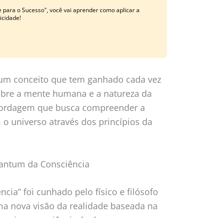
 para o Sucesso", você vai aprender como aplicar a
licidade!
um conceito que tem ganhado cada vez
obre a mente humana e a natureza da
abordagem que busca compreender a
 o universo através dos princípios da
antum da Consciência
ia” foi cunhado pelo físico e filósofo
a nova visão da realidade baseada na