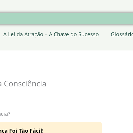
A Lei da Atração – A Chave do Sucesso
Glossári
 Consciência
cia?
a Foi Tão Fácil!