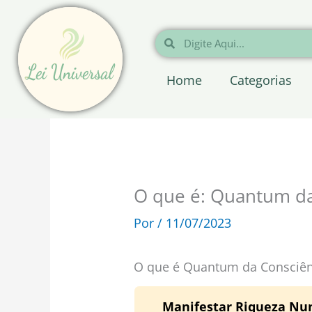
Ir
para
Pesquisar
Pesquisar
o
conteúdo
Home
Categorias
O que é: Quantum da
Por
/
11/07/2023
O que é Quantum da Consciên
Manifestar Riqueza Nunc