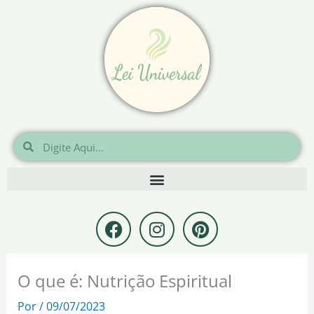
Ir
para
o
conteúdo
Pesquisar
Pesquisar
F
I
P
a
n
i
c
s
n
e
t
t
O que é: Nutrição Espiritual
b
a
e
o
g
r
Por
/
09/07/2023