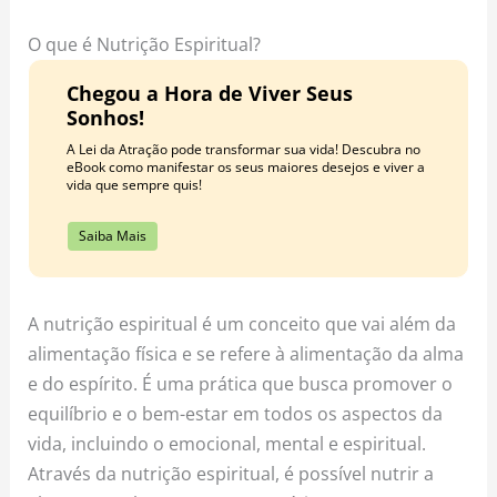
o
r
e
k
a
s
O que é Nutrição Espiritual?
m
t
Chegou a Hora de Viver Seus
Sonhos!
A Lei da Atração pode transformar sua vida! Descubra no
eBook como manifestar os seus maiores desejos e viver a
vida que sempre quis!
Saiba Mais
A nutrição espiritual é um conceito que vai além da
alimentação física e se refere à alimentação da alma
e do espírito. É uma prática que busca promover o
equilíbrio e o bem-estar em todos os aspectos da
vida, incluindo o emocional, mental e espiritual.
Através da nutrição espiritual, é possível nutrir a