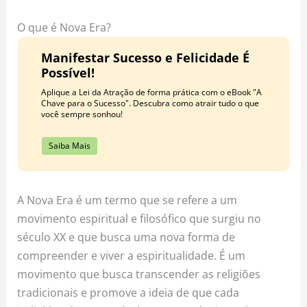
o
r
e
k
a
s
O que é Nova Era?
m
t
Manifestar Sucesso e Felicidade É
Possível!
Aplique a Lei da Atração de forma prática com o eBook "A
Chave para o Sucesso". Descubra como atrair tudo o que
você sempre sonhou!
Saiba Mais
A Nova Era é um termo que se refere a um
movimento espiritual e filosófico que surgiu no
século XX e que busca uma nova forma de
compreender e viver a espiritualidade. É um
movimento que busca transcender as religiões
tradicionais e promove a ideia de que cada