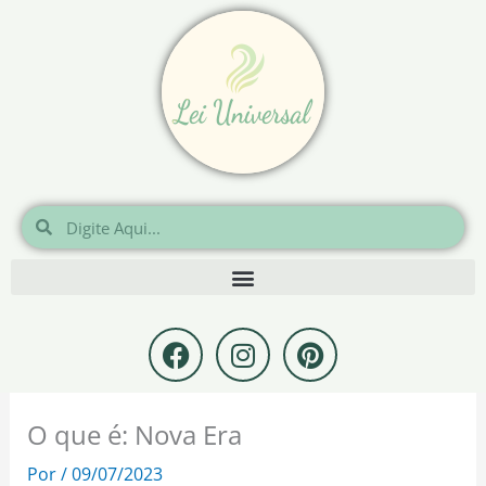
Ir
para
o
conteúdo
Pesquisar
Pesquisar
F
I
P
a
n
i
c
s
n
e
t
t
O que é: Nova Era
b
a
e
o
g
r
Por
/
09/07/2023