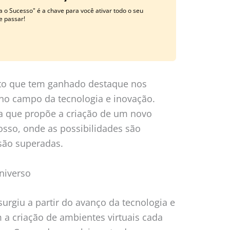
a o Sucesso" é a chave para você ativar todo o seu
e passar!
to que tem ganhado destaque nos
 no campo da tecnologia e inovação.
ta que propõe a criação de um novo
nosso, onde as possibilidades são
s são superadas.
niverso
urgiu a partir do avanço da tecnologia e
m a criação de ambientes virtuais cada