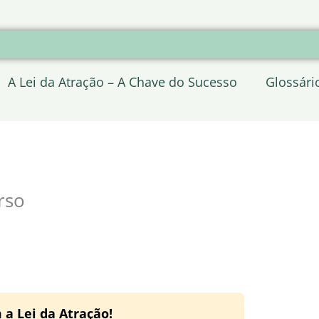
A Lei da Atração – A Chave do Sucesso
Glossári
rso
 a Lei da Atração!