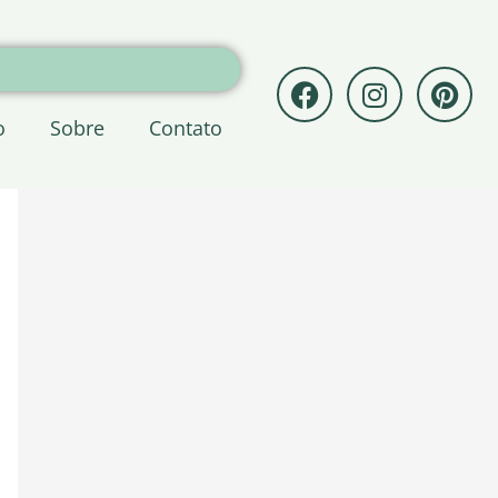
F
I
P
a
n
i
o
Sobre
Contato
c
s
n
e
t
t
b
a
e
o
g
r
o
r
e
k
a
s
m
t