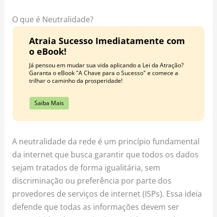
o
r
e
k
a
s
O que é Neutralidade?
m
t
Atraia Sucesso Imediatamente com
o eBook!
Já pensou em mudar sua vida aplicando a Lei da Atração?
Garanta o eBook "A Chave para o Sucesso" e comece a
trilhar o caminho da prosperidade!
Saiba Mais
A neutralidade da rede é um princípio fundamental
da internet que busca garantir que todos os dados
sejam tratados de forma igualitária, sem
discriminação ou preferência por parte dos
provedores de serviços de internet (ISPs). Essa ideia
defende que todas as informações devem ser