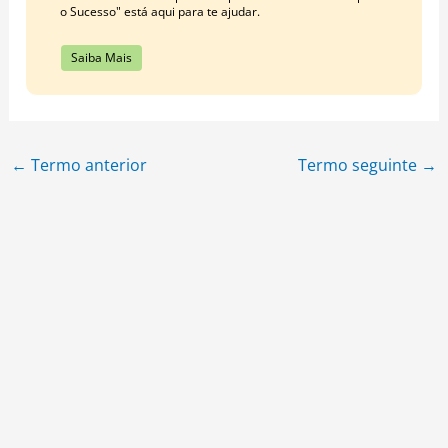
o Sucesso" está aqui para te ajudar.
Saiba Mais
←
Termo anterior
Termo seguinte
→