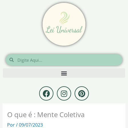
Ir
para
o
conteúdo
Pesquisar
Pesquisar
F
I
P
a
n
i
c
s
n
e
t
t
O que é : Mente Coletiva
b
a
e
o
g
r
Por
/
09/07/2023