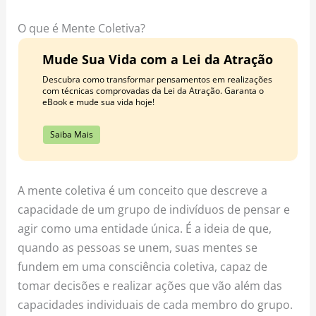
o
r
e
k
a
s
O que é Mente Coletiva?
m
t
Mude Sua Vida com a Lei da Atração
Descubra como transformar pensamentos em realizações
com técnicas comprovadas da Lei da Atração. Garanta o
eBook e mude sua vida hoje!
Saiba Mais
A mente coletiva é um conceito que descreve a
capacidade de um grupo de indivíduos de pensar e
agir como uma entidade única. É a ideia de que,
quando as pessoas se unem, suas mentes se
fundem em uma consciência coletiva, capaz de
tomar decisões e realizar ações que vão além das
capacidades individuais de cada membro do grupo.