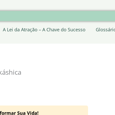
A Lei da Atração – A Chave do Sucesso
Glossári
káshica
formar Sua Vida!