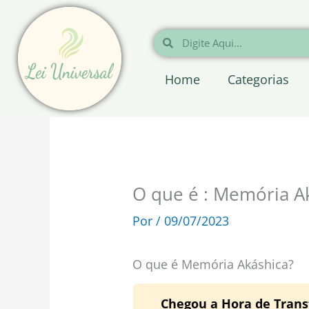
Ir
para
Pesquisar
Pesquisar
o
conteúdo
Home
Categorias
O que é : Memória A
Por
/
09/07/2023
O que é Memória Akáshica?
Chegou a Hora de Trans