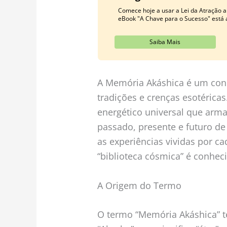
Comece hoje a usar a Lei da Atração a
eBook "A Chave para o Sucesso" está a
Saiba Mais
A Memória Akáshica é um conc
tradições e crenças esotérica
energético universal que arm
passado, presente e futuro d
as experiências vividas por c
“biblioteca cósmica” é conhe
A Origem do Termo
O termo “Memória Akáshica” te