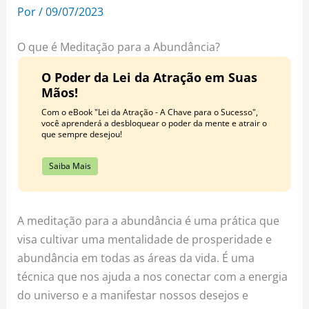
o
r
e
Por
/
09/07/2023
k
a
s
m
t
O que é Meditação para a Abundância?
O Poder da Lei da Atração em Suas
Mãos!
Com o eBook "Lei da Atração - A Chave para o Sucesso",
você aprenderá a desbloquear o poder da mente e atrair o
que sempre desejou!
Saiba Mais
A meditação para a abundância é uma prática que
visa cultivar uma mentalidade de prosperidade e
abundância em todas as áreas da vida. É uma
técnica que nos ajuda a nos conectar com a energia
do universo e a manifestar nossos desejos e