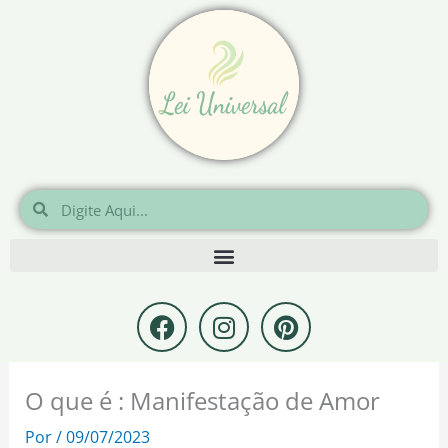
Ir
para
o
conteúdo
Pesquisar
Pesquisar
F
I
P
a
n
i
c
s
n
e
t
t
O que é : Manifestação de Amor
b
a
e
o
g
r
Por
/
09/07/2023