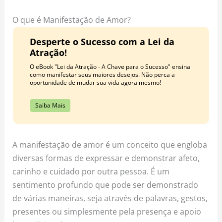
o
r
e
k
a
s
O que é Manifestação de Amor?
m
t
Desperte o Sucesso com a Lei da
Atração!
O eBook "Lei da Atração - A Chave para o Sucesso" ensina
como manifestar seus maiores desejos. Não perca a
oportunidade de mudar sua vida agora mesmo!
Saiba Mais
A manifestação de amor é um conceito que engloba
diversas formas de expressar e demonstrar afeto,
carinho e cuidado por outra pessoa. É um
sentimento profundo que pode ser demonstrado
de várias maneiras, seja através de palavras, gestos,
presentes ou simplesmente pela presença e apoio