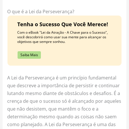
o
r
e
k
a
s
O que é a Lei da Perseverança?
m
t
Tenha o Sucesso Que Você Merece!
Com o eBook "Lei da Atração - A Chave para o Sucesso",
você descobrirá como usar sua mente para alcançar os
objetivos que sempre sonhou.
Saiba Mais
A Lei da Perseverança é um princípio fundamental
que descreve a importância de persistir e continuar
lutando mesmo diante de obstáculos e desafios. É a
crença de que o sucesso só é alcançado por aqueles
que não desistem, que mantêm o foco e a
determinação mesmo quando as coisas não saem
como planejado. A Lei da Perseverança é uma das