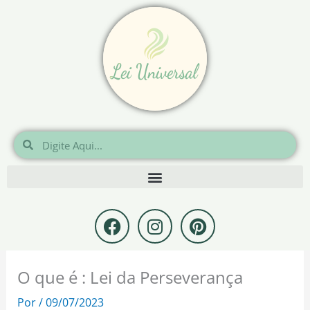
Ir
para
o
conteúdo
Pesquisar
Pesquisar
F
I
P
a
n
i
c
s
n
e
t
t
O que é : Lei da Perseverança
b
a
e
o
g
r
Por
/
09/07/2023