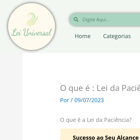
Ir
para
Pesquisar
Pesquisar
o
conteúdo
Home
Categorias
O que é : Lei da Paci
Por
/
09/07/2023
O que é a Lei da Paciência?
Sucesso ao Seu Alcance