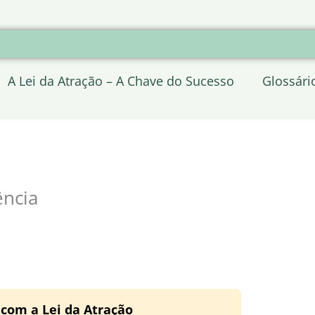
A Lei da Atração – A Chave do Sucesso
Glossári
ência
 com a Lei da Atração