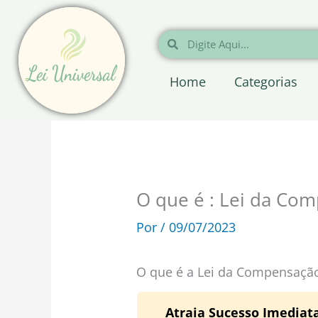
Ir
para
Pesquisar
Pesquisar
o
conteúdo
Home
Categorias
O que é : Lei da Co
Por
/
09/07/2023
O que é a Lei da Compensaçã
Atraia Sucesso Imedia