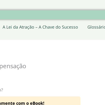
A Lei da Atração – A Chave do Sucesso
Glossári
mpensação
o?
tamente com o eBook!