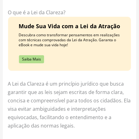
o
r
e
k
a
s
O que é a Lei da Clareza?
m
t
Mude Sua Vida com a Lei da Atração
Descubra como transformar pensamentos em realizações
com técnicas comprovadas da Lei da Atração. Garanta o
eBook e mude sua vida hoje!
Saiba Mais
A Lei da Clareza é um princípio jurídico que busca
garantir que as leis sejam escritas de forma clara,
concisa e compreensível para todos os cidadãos. Ela
visa evitar ambiguidades e interpretações
equivocadas, facilitando o entendimento e a
aplicação das normas legais.