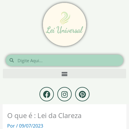
Ir
para
o
conteúdo
Pesquisar
Pesquisar
F
I
P
a
n
i
c
s
n
e
t
t
O que é : Lei da Clareza
b
a
e
o
g
r
Por
/
09/07/2023