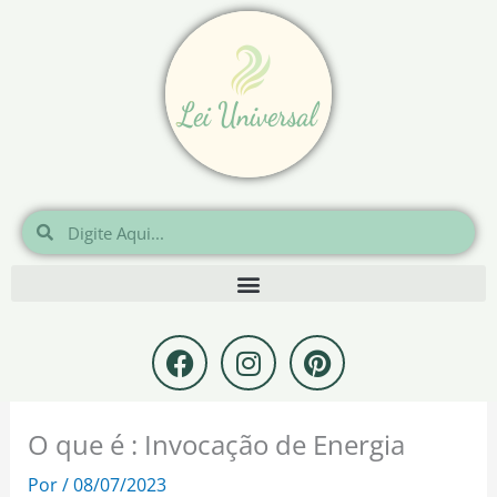
Ir
para
o
conteúdo
Pesquisar
Pesquisar
F
I
P
a
n
i
c
s
n
e
t
t
O que é : Invocação de Energia
b
a
e
o
g
r
Por
/
08/07/2023