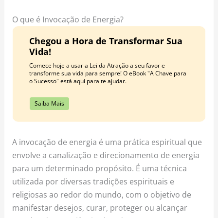
o
r
e
k
a
s
O que é Invocação de Energia?
m
t
Chegou a Hora de Transformar Sua
Vida!
Comece hoje a usar a Lei da Atração a seu favor e
transforme sua vida para sempre! O eBook "A Chave para
o Sucesso" está aqui para te ajudar.
Saiba Mais
A invocação de energia é uma prática espiritual que
envolve a canalização e direcionamento de energia
para um determinado propósito. É uma técnica
utilizada por diversas tradições espirituais e
religiosas ao redor do mundo, com o objetivo de
manifestar desejos, curar, proteger ou alcançar