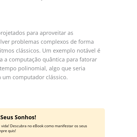
rojetados para aproveitar as
olver problemas complexos de forma
ritmos clássicos. Um exemplo notável é
iza a computação quântica para fatorar
tempo polinomial, algo que seria
 um computador clássico.
 Seus Sonhos!
a vida! Descubra no eBook como manifestar os seus
mpre quis!