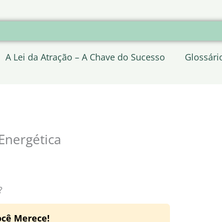
A Lei da Atração – A Chave do Sucesso
Glossári
 Energética
?
ocê Merece!