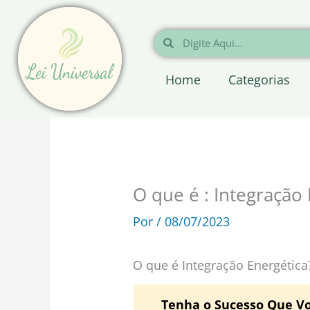
Ir
para
Pesquisar
Pesquisar
o
conteúdo
Home
Categorias
O que é : Integração
Por
/
08/07/2023
O que é Integração Energética
Tenha o Sucesso Que V