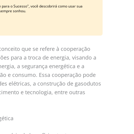
e para o Sucesso", você descobrirá como usar sua
 sempre sonhou.
conceito que se refere à cooperação
iões para a troca de energia, visando a
nergia, a segurança energética e a
ção e consumo. Essa cooperação pode
des elétricas, a construção de gasodutos
cimento e tecnologia, entre outras
gética