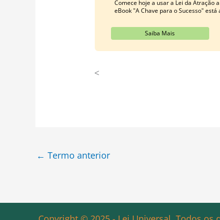
Comece hoje a usar a Lei da Atração a
eBook "A Chave para o Sucesso" está a
Saiba Mais
<
←
Termo anterior
Copyright © 2025 - Lei Universal. Todos os d