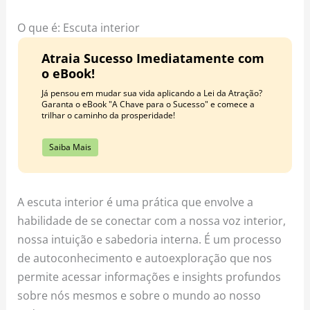
o
r
e
k
a
s
O que é: Escuta interior
m
t
Atraia Sucesso Imediatamente com
o eBook!
Já pensou em mudar sua vida aplicando a Lei da Atração?
Garanta o eBook "A Chave para o Sucesso" e comece a
trilhar o caminho da prosperidade!
Saiba Mais
A escuta interior é uma prática que envolve a
habilidade de se conectar com a nossa voz interior,
nossa intuição e sabedoria interna. É um processo
de autoconhecimento e autoexploração que nos
permite acessar informações e insights profundos
sobre nós mesmos e sobre o mundo ao nosso