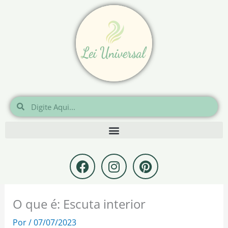
Ir
para
o
conteúdo
Pesquisar
Pesquisar
F
I
P
a
n
i
c
s
n
e
t
t
O que é: Escuta interior
b
a
e
o
g
r
Por
/
07/07/2023