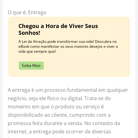
o
r
e
k
a
s
O que é: Entrega
m
t
Chegou a Hora de Viver Seus
Sonhos!
A Lei da Atração pode transformar sua vida! Descubra no
eBook como manifestar os seus maiores desejos e viver a
vida que sempre quis!
Saiba Mais
A entrega é um processo fundamental em qualquer
negócio, seja ele físico ou digital. Trata-se do
momento em que o produto ou serviço é
disponibilizado ao cliente, cumprindo com a
promessa feita durante a venda. No contexto da
internet, a entrega pode ocorrer de diversas