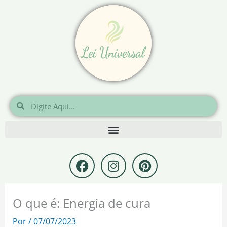
Ir
para
o
conteúdo
Pesquisar
Pesquisar
F
I
P
a
n
i
c
s
n
e
t
t
O que é: Energia de cura
b
a
e
o
g
r
Por
/
07/07/2023