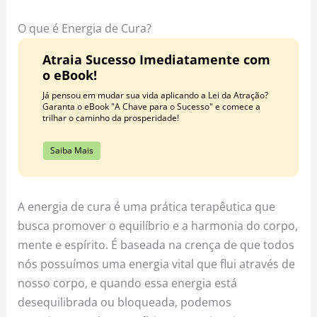
o
r
e
k
a
s
O que é Energia de Cura?
m
t
Atraia Sucesso Imediatamente com
o eBook!
Já pensou em mudar sua vida aplicando a Lei da Atração?
Garanta o eBook "A Chave para o Sucesso" e comece a
trilhar o caminho da prosperidade!
Saiba Mais
A energia de cura é uma prática terapêutica que
busca promover o equilíbrio e a harmonia do corpo,
mente e espírito. É baseada na crença de que todos
nós possuímos uma energia vital que flui através de
nosso corpo, e quando essa energia está
desequilibrada ou bloqueada, podemos