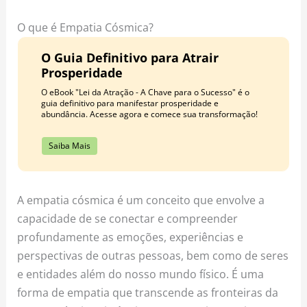
o
r
e
k
a
s
O que é Empatia Cósmica?
m
t
O Guia Definitivo para Atrair
Prosperidade
O eBook "Lei da Atração - A Chave para o Sucesso" é o
guia definitivo para manifestar prosperidade e
abundância. Acesse agora e comece sua transformação!
Saiba Mais
A empatia cósmica é um conceito que envolve a
capacidade de se conectar e compreender
profundamente as emoções, experiências e
perspectivas de outras pessoas, bem como de seres
e entidades além do nosso mundo físico. É uma
forma de empatia que transcende as fronteiras da