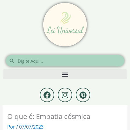
Ir
para
o
conteúdo
Pesquisar
Pesquisar
F
I
P
a
n
i
c
s
n
e
t
t
O que é: Empatia cósmica
b
a
e
o
g
r
Por
/
07/07/2023