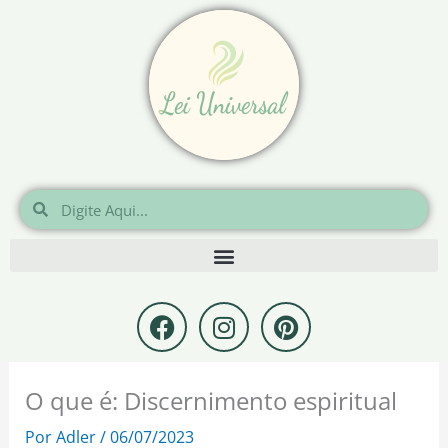
Ir
para
o
conteúdo
Pesquisar
Pesquisar
F
I
P
a
n
i
c
s
n
e
t
t
O que é: Discernimento espiritual
b
a
e
o
g
r
Por
Adler
/
06/07/2023