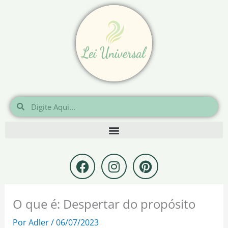
Ir
para
o
conteúdo
Pesquisar
Pesquisar
F
I
P
a
n
i
c
s
n
e
t
t
O que é: Despertar do propósito
b
a
e
o
g
r
Por
Adler
/
06/07/2023