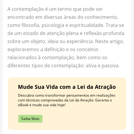
o
r
e
A contemplação é um termo que pode ser
k
a
s
encontrado em diversas áreas do conhecimento,
m
t
como filosofia, psicologia e espiritualidade. Trata-se
de um estado de atenção plena e reflexão profunda
sobre um objeto, ideia ou experiência. Neste artigo,
exploraremos a definição e os conceitos
relacionados à contemplação, bem como os
diferentes tipos de contemplação: ativa e passiva.
Mude Sua Vida com a Lei da Atração
Descubra como transformar pensamentos em realizações
com técnicas comprovadas da Lei da Atração. Garanta o
eBook e mude sua vida hoje!
Saiba Mais