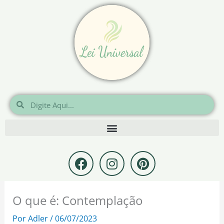
Ir
para
o
conteúdo
Pesquisar
Pesquisar
F
I
P
a
n
i
c
s
n
e
t
t
O que é: Contemplação
b
a
e
o
g
r
Por
Adler
/
06/07/2023