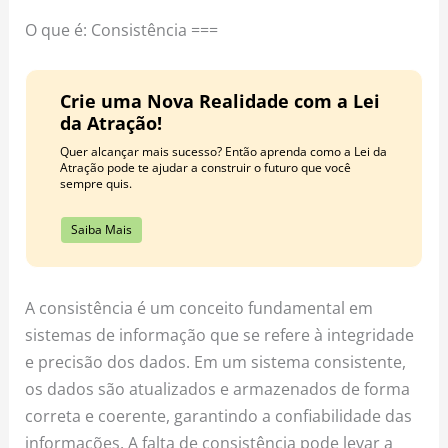
o
r
e
O que é: Consistência ===
k
a
s
m
t
Crie uma Nova Realidade com a Lei
da Atração!
Quer alcançar mais sucesso? Então aprenda como a Lei da
Atração pode te ajudar a construir o futuro que você
sempre quis.
Saiba Mais
A consistência é um conceito fundamental em
sistemas de informação que se refere à integridade
e precisão dos dados. Em um sistema consistente,
os dados são atualizados e armazenados de forma
correta e coerente, garantindo a confiabilidade das
informações. A falta de consistência pode levar a