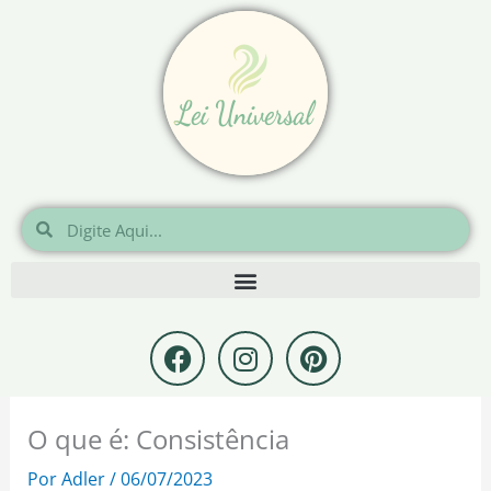
Ir
para
o
conteúdo
Pesquisar
Pesquisar
F
I
P
a
n
i
c
s
n
e
t
t
O que é: Consistência
b
a
e
o
g
r
Por
Adler
/
06/07/2023