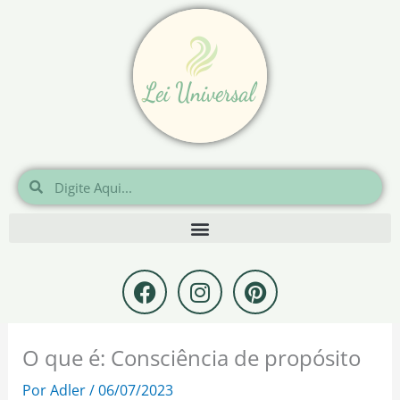
Ir
para
o
conteúdo
Pesquisar
Pesquisar
F
I
P
a
n
i
c
s
n
e
t
t
O que é: Consciência de propósito
b
a
e
o
g
r
Por
Adler
/
06/07/2023