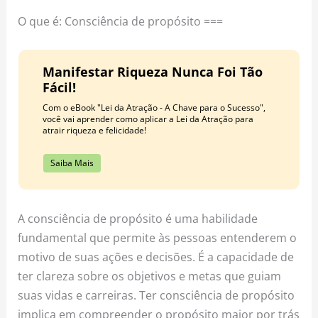
o
r
e
O que é: Consciência de propósito ===
k
a
s
m
t
Manifestar Riqueza Nunca Foi Tão
Fácil!
Com o eBook "Lei da Atração - A Chave para o Sucesso",
você vai aprender como aplicar a Lei da Atração para
atrair riqueza e felicidade!
Saiba Mais
A consciência de propósito é uma habilidade
fundamental que permite às pessoas entenderem o
motivo de suas ações e decisões. É a capacidade de
ter clareza sobre os objetivos e metas que guiam
suas vidas e carreiras. Ter consciência de propósito
implica em compreender o propósito maior por trás