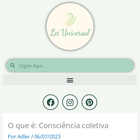
Ir
para
o
conteúdo
Pesquisar
Pesquisar
F
I
P
a
n
i
c
s
n
e
t
t
O que é: Consciência coletiva
b
a
e
o
g
r
Por
Adler
/
06/07/2023