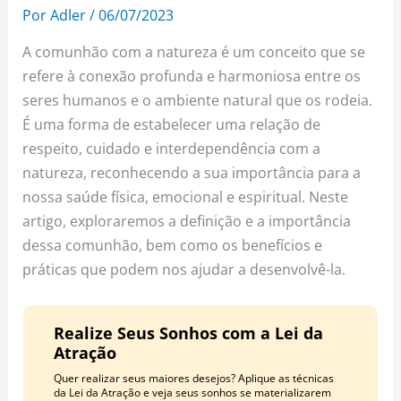
o
r
e
Por
Adler
/
06/07/2023
k
a
s
A comunhão com a natureza é um conceito que se
m
t
refere à conexão profunda e harmoniosa entre os
seres humanos e o ambiente natural que os rodeia.
É uma forma de estabelecer uma relação de
respeito, cuidado e interdependência com a
natureza, reconhecendo a sua importância para a
nossa saúde física, emocional e espiritual. Neste
artigo, exploraremos a definição e a importância
dessa comunhão, bem como os benefícios e
práticas que podem nos ajudar a desenvolvê-la.
Realize Seus Sonhos com a Lei da
Atração
Quer realizar seus maiores desejos? Aplique as técnicas
da Lei da Atração e veja seus sonhos se materializarem