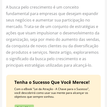
o
r
e
A busca pelo crescimento é um conceito
k
a
s
fundamental para empresas que desejam expandir
m
t
seus negócios e aumentar sua participação no
mercado. Trata-se de um conjunto de estratégias e
ações que visam impulsionar o desenvolvimento da
organização, seja por meio do aumento das vendas,
da conquista de novos clientes ou da diversificação
de produtos e serviços. Neste artigo, exploraremos
o significado da busca pelo crescimento e as
principais estratégias utilizadas para alcançá-lo.
Tenha o Sucesso Que Você Merece!
Com o eBook "Lei da Atração - A Chave para o Sucesso",
você descobrirá como usar sua mente para alcançar os
objetivos que sempre sonhou.