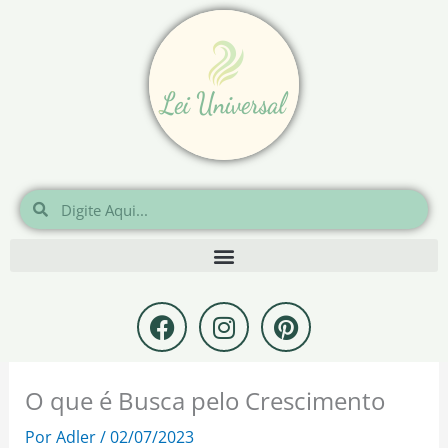
Ir
para
o
conteúdo
Pesquisar
Pesquisar
F
I
P
a
n
i
c
s
n
e
t
t
O que é Busca pelo Crescimento
b
a
e
o
g
r
Por
Adler
/
02/07/2023