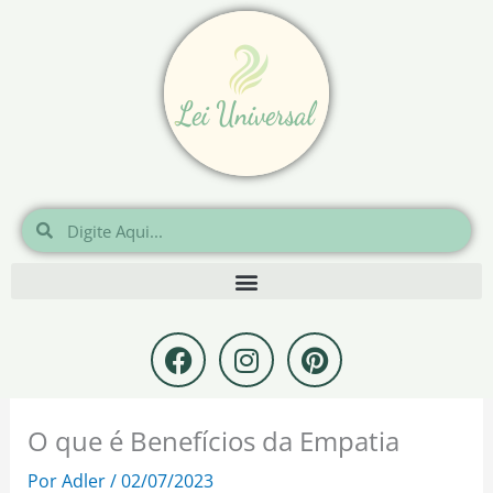
Ir
para
o
conteúdo
Pesquisar
Pesquisar
F
I
P
a
n
i
c
s
n
e
t
t
O que é Benefícios da Empatia
b
a
e
o
g
r
Por
Adler
/
02/07/2023