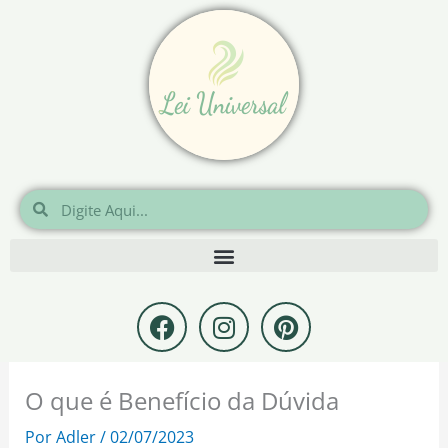
Ir
para
o
conteúdo
Pesquisar
Pesquisar
F
I
P
a
n
i
c
s
n
e
t
t
O que é Benefício da Dúvida
b
a
e
o
g
r
Por
Adler
/
02/07/2023