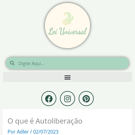
Ir
para
o
conteúdo
Pesquisar
Pesquisar
F
I
P
a
n
i
c
s
n
e
t
t
O que é Autoliberação
b
a
e
o
g
r
Por
Adler
/
02/07/2023