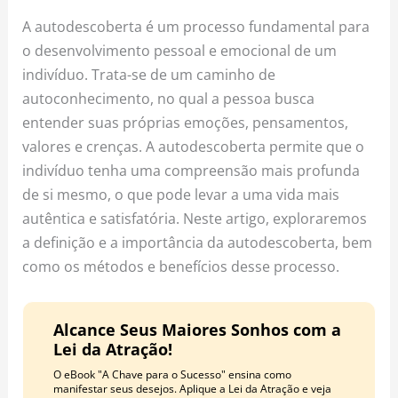
o
r
e
A autodescoberta é um processo fundamental para
k
a
s
o desenvolvimento pessoal e emocional de um
m
t
indivíduo. Trata-se de um caminho de
autoconhecimento, no qual a pessoa busca
entender suas próprias emoções, pensamentos,
valores e crenças. A autodescoberta permite que o
indivíduo tenha uma compreensão mais profunda
de si mesmo, o que pode levar a uma vida mais
autêntica e satisfatória. Neste artigo, exploraremos
a definição e a importância da autodescoberta, bem
como os métodos e benefícios desse processo.
Alcance Seus Maiores Sonhos com a
Lei da Atração!
O eBook "A Chave para o Sucesso" ensina como
manifestar seus desejos. Aplique a Lei da Atração e veja