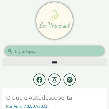
Ir
para
o
conteúdo
Pesquisar
Pesquisar
F
I
P
a
n
i
c
s
n
e
t
t
O que é Autodescoberta
b
a
e
o
g
r
Por
Adler
/
02/07/2023