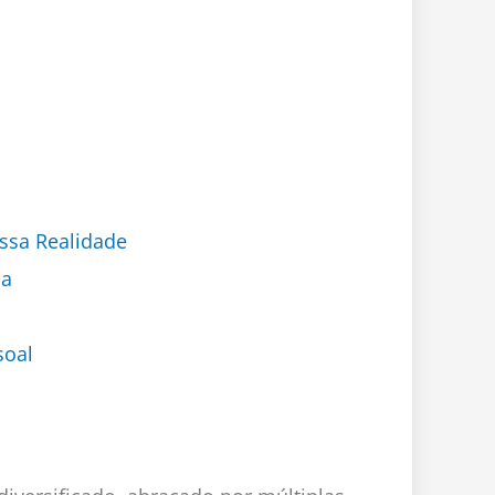
ssa Realidade
da
soal