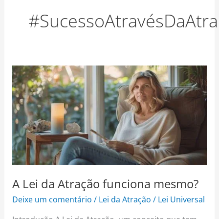
o
r
e
#SucessoAtravésDaAtra
k
a
s
m
t
A
Lei
da
Atração
funciona
mesmo?
A Lei da Atração funciona mesmo?
Deixe um comentário
/
Lei da Atração
/
Lei Universal