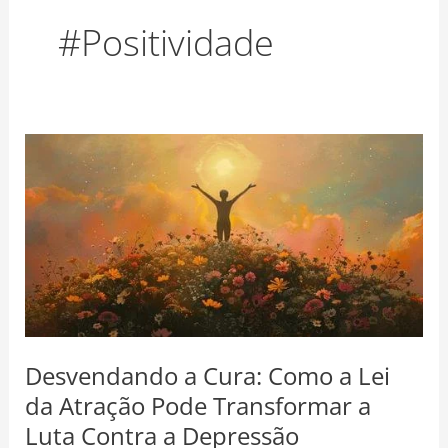
o
r
e
#Positividade
k
a
s
m
t
Desvendando
a
Cura:
Como
a
Lei
da
Atração
Pode
Desvendando a Cura: Como a Lei
Transformar
da Atração Pode Transformar a
a
Luta Contra a Depressão
Luta