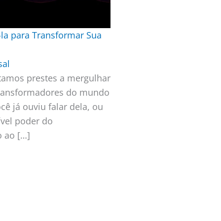
la para Transformar Sua
sal
stamos prestes a mergulhar
transformadores do mundo
cê já ouviu falar dela, ou
ível poder do
 ao […]