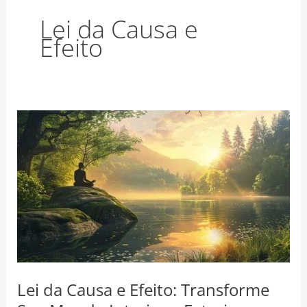
o
r
e
Lei da Causa e
k
a
s
Efeito
m
t
Lei
da
Causa
e
Efeito:
Transforme
Seu
Mundo
Interior
e
Lei da Causa e Efeito: Transforme
Exterior