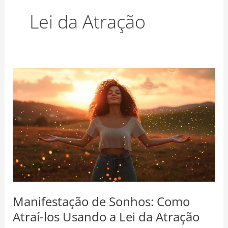
o
r
e
Lei da Atração
k
a
s
m
t
Manifestação
de
Sonhos:
Como
Atraí-
los
Usando
a
Lei
da
Manifestação de Sonhos: Como
Atração
Atraí-los Usando a Lei da Atração