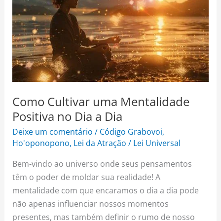
uma
Mentalidade
Positiva
no
Dia
a
Dia
Como Cultivar uma Mentalidade
Positiva no Dia a Dia
Deixe um comentário
/
Código Grabovoi
,
Ho'oponopono
,
Lei da Atração
/
Lei Universal
Bem-vindo ao universo onde seus pensamentos
têm o poder de moldar sua realidade! A
mentalidade com que encaramos o dia a dia pode
não apenas influenciar nossos momentos
presentes, mas também definir o rumo de nosso