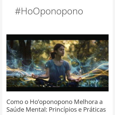
o
r
e
#HoOponopono
k
a
s
m
t
Como
o
Ho’oponopono
Melhora
a
Saúde
Mental:
Princípios
e
Práticas
Como o Ho’oponopono Melhora a
Saúde Mental: Princípios e Práticas