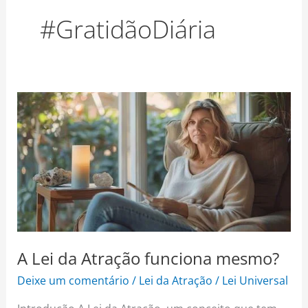
o
r
e
#GratidãoDiária
k
a
s
m
t
A
Lei
da
Atração
funciona
mesmo?
A Lei da Atração funciona mesmo?
Deixe um comentário
/
Lei da Atração
/
Lei Universal