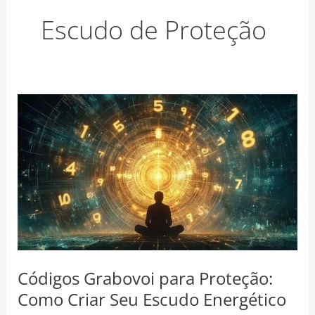
o
r
e
Escudo de Proteção
k
a
s
m
t
Códigos
Grabovoi
para
Proteção:
Como
Criar
Seu
Escudo
Energético
Seguro
Códigos Grabovoi para Proteção:
Como Criar Seu Escudo Energético