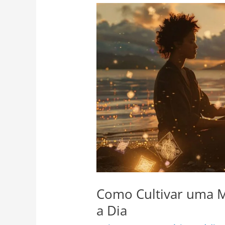
Como
Cultivar
uma
Mentalidade
Positiva
no
Dia
a
Dia
Como Cultivar uma M
a Dia