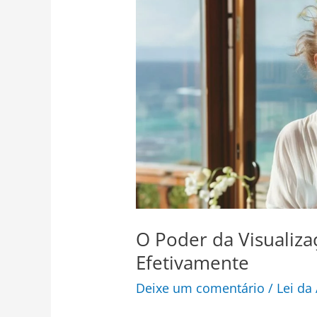
Poder
da
Visualização
Criativa:
Como
Utilizá-
la
Efetivamente
O Poder da Visualizaç
Efetivamente
Deixe um comentário
/
Lei da