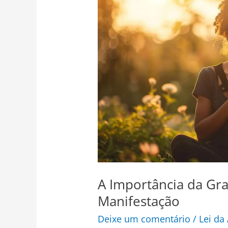
Importância
da
Gratidão
em
Sua
Jornada
de
Manifestação
A Importância da Gr
Manifestação
Deixe um comentário
/
Lei da