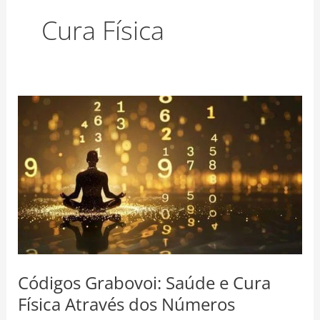
o
r
e
Cura Física
k
a
s
m
t
Códigos
Grabovoi:
Saúde
e
Cura
Física
Através
dos
Números
Códigos Grabovoi: Saúde e Cura
Física Através dos Números