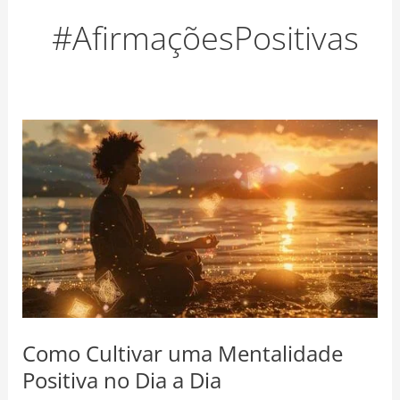
o
r
e
#AfirmaçõesPositivas
k
a
s
m
t
Como
Cultivar
uma
Mentalidade
Positiva
no
Dia
a
Dia
Como Cultivar uma Mentalidade
Positiva no Dia a Dia