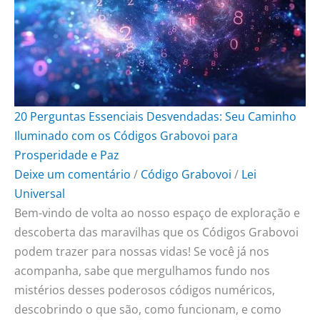
o
r
e
k
a
s
m
t
20 Perguntas Essenciais Desvendadas: Seu Caminho
Iluminado com os Códigos Grabovoi para
Prosperidade e Paz
Deixe um comentário
/
Código Grabovoi
/
Lei
Universal
Bem-vindo de volta ao nosso espaço de exploração e
descoberta das maravilhas que os Códigos Grabovoi
podem trazer para nossas vidas! Se você já nos
acompanha, sabe que mergulhamos fundo nos
mistérios desses poderosos códigos numéricos,
descobrindo o que são, como funcionam, e como