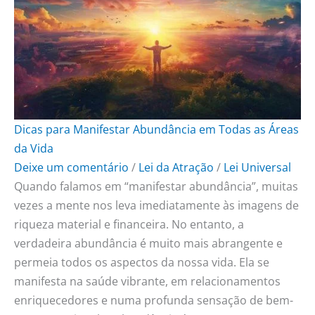
o
r
e
k
a
s
m
t
Dicas para Manifestar Abundância em Todas as Áreas
da Vida
Deixe um comentário
/
Lei da Atração
/
Lei Universal
Quando falamos em “manifestar abundância”, muitas
vezes a mente nos leva imediatamente às imagens de
riqueza material e financeira. No entanto, a
verdadeira abundância é muito mais abrangente e
permeia todos os aspectos da nossa vida. Ela se
manifesta na saúde vibrante, em relacionamentos
enriquecedores e numa profunda sensação de bem-