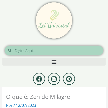
Ir
para
o
conteúdo
Pesquisar
Pesquisar
F
I
P
a
n
i
c
s
n
e
t
t
O que é: Zen do Milagre
b
a
e
o
g
r
Por
/
12/07/2023