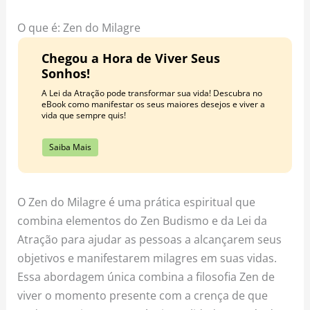
o
r
e
k
a
s
O que é: Zen do Milagre
m
t
Chegou a Hora de Viver Seus
Sonhos!
A Lei da Atração pode transformar sua vida! Descubra no
eBook como manifestar os seus maiores desejos e viver a
vida que sempre quis!
Saiba Mais
O Zen do Milagre é uma prática espiritual que
combina elementos do Zen Budismo e da Lei da
Atração para ajudar as pessoas a alcançarem seus
objetivos e manifestarem milagres em suas vidas.
Essa abordagem única combina a filosofia Zen de
viver o momento presente com a crença de que